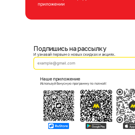
Подпишись на рассылку
Имя
Фамилия
И узнавай первым о новых скидках и акциях.
E-mail
Наше приложение
Используй бонусную программу по полной!
Пол
Мужской
Женский
Согласие на получение чеков по электронной почте