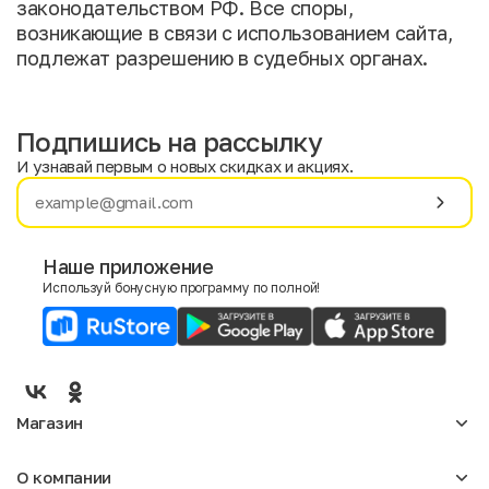
законодательством РФ. Все споры,
возникающие в связи с использованием сайта,
подлежат разрешению в судебных органах.
Подпишись на рассылку
И узнавай первым о новых скидках и акциях.
Имя
Фамилия
Наше приложение
Используй бонусную программу по полной!
E-mail
Пол
Мужской
Женский
Магазин
Согласие на получение чеков по электронной почте
Женское
О компании
Мужское