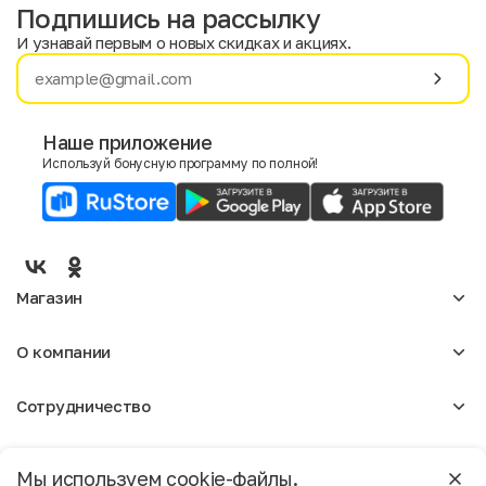
Подпишись на рассылку
И узнавай первым о новых скидках и акциях.
Имя
Фамилия
Наше приложение
Используй бонусную программу по полной!
E-mail
Пол
Мужской
Женский
Магазин
Согласие на получение чеков по электронной почте
Женское
О компании
Мужское
Аксессуары
О нас
Детское
Сотрудничество
Отзывы
Блог
Оптовикам
Вакансии
Помощь
Москва
Арендодателям
Магазины
Мы используем cookie-файлы.
Реклама