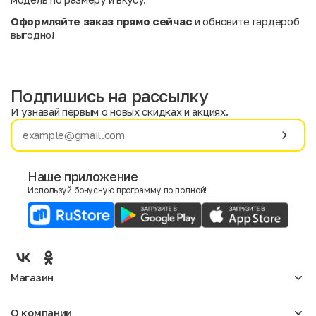
Оформляйте заказ прямо сейчас
и обновите гардероб
выгодно!
Подпишись на рассылку
И узнавай первым о новых скидках и акциях.
Имя
Фамилия
Наше приложение
Используй бонусную программу по полной!
E-mail
Пол
Мужской
Женский
Магазин
Согласие на получение чеков по электронной почте
Женское
О компании
Мужское